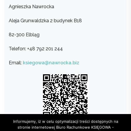
Agnieszka Nawrocka
Aleja Grunwaldzka 2 budynek B18
82-300 Elbląg
Telefon: +48 792 201 244
Email:
ksiegowa@nawrocka.biz
Informujemy, iż w celu optymalizacji treści dostępnych na
stronie internetowej Biuro Rachunkowe KSIĘGOWA -
Mapa dojazdu