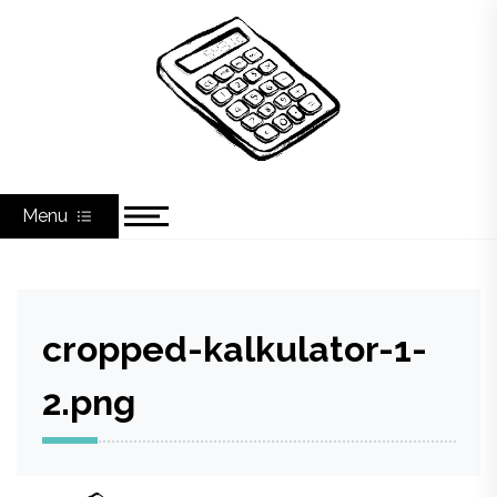
Skip
to
content
KSIĘGOWA Agnieszka Nawrocka
Menu
cropped-kalkulator-1-
2.png